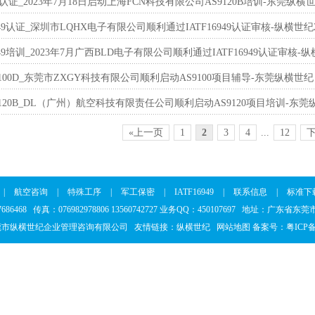
B认证_2023年7月18日启动上海FCN科技有限公司AS9120B培训-东莞纵横世纪
949认证_深圳市LQHX电子有限公司顺利通过IATF16949认证审核-纵横世纪2
6949培训_2023年7月广西BLD电子有限公司顺利通过IATF16949认证审核
100D_东莞市ZXGY科技有限公司顺利启动AS9100项目辅导-东莞纵横世纪
120B_DL（广州）航空科技有限责任公司顺利启动AS9120项目培训-东莞纵
«上一页
1
2
3
4
...
12
|
航空咨询
|
特殊工序
|
军工保密
|
IATF16949
|
联系信息
|
标准下
37686468 传真：076982978806 13560742727 业务QQ：450107697 地址：广东
莞市纵横世纪企业管理咨询有限公司 友情链接：
纵横世纪
网站地图
备案号：
粤ICP备