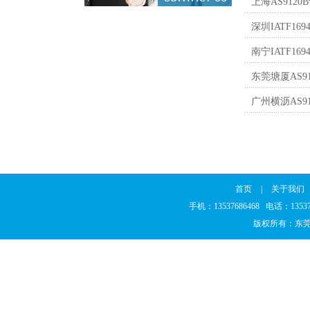
上海AS9120
深圳IATF16
南宁IATF1
东莞塘厦AS9
广州横沥AS9
首页
|
关于我们
手机：13537686468 电话：135
版权所有：东