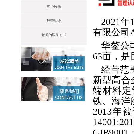
客户展示
202
经营理念
有限公司A
老师的联系方式
华鳌公
63亩，
经营范
新型高合
端材料定
铁、海洋
2013年
14001:
GJB900