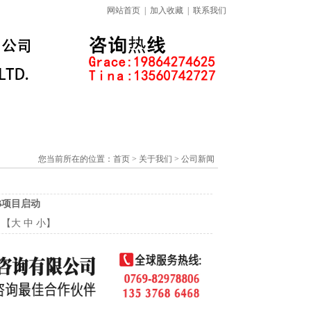
网站首页
|
加入收藏
|
联系我们
标准下载专区
线上课程
您当前所在的位置：
首页
> 关于我们 > 公司新闻
0B项目启动
：【
大
中
小
】