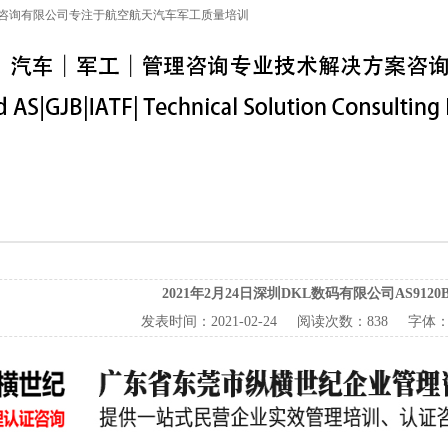
咨询有限公司专注于航空航天汽车军工质量培训
特殊工序
军工保密
IATF16949
联系信息
2021年2月24日深圳DKL数码有限公司AS912
发表时间：
2021-02-24
阅读次数：
838 字体