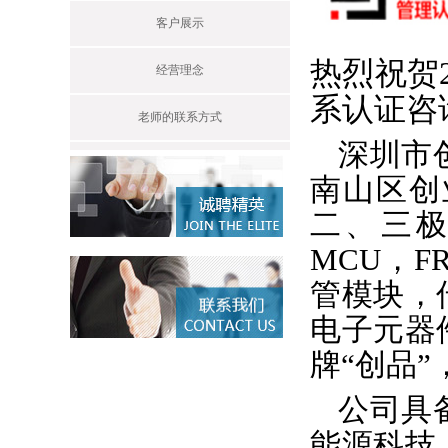
客户展示
热烈祝贺2
经营理念
系认证咨
老师的联系方式
深圳市
南山区创
二、三极
MCU，
管模块，
电子元器
牌“创品
公司具
能源科技