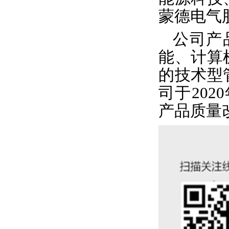
蒙德电气
公司产
能、计算
的技术型
司于202
产品质量