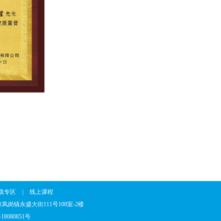
载专区
|
线上课程
省东莞市凤岗镇永盛大街111号108室-2楼
18080851号