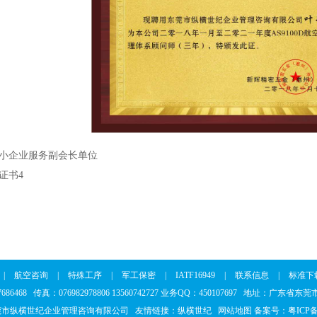
小企业服务副会长单位
证书4
|
航空咨询
|
特殊工序
|
军工保密
|
IATF16949
|
联系信息
|
标准下
37686468 传真：076982978806 13560742727 业务QQ：450107697 地址：广东
莞市纵横世纪企业管理咨询有限公司 友情链接：
纵横世纪
网站地图
备案号：
粤ICP备