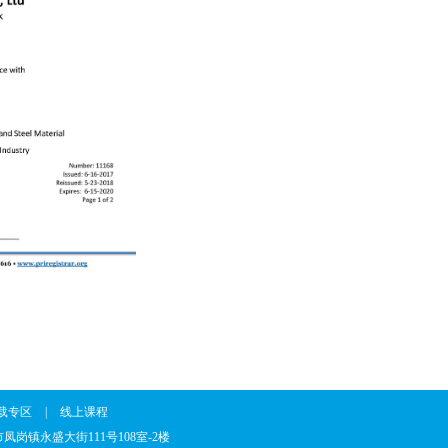
载专区
|
线上课程
省东莞市凤岗镇永盛大街111号108室-2楼