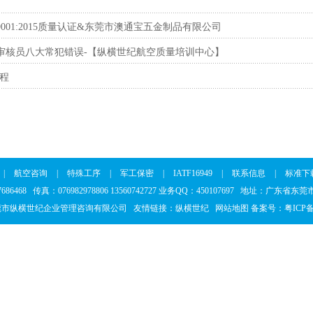
9001:2015质量认证&东莞市澳通宝五金制品有限公司
-内部审核员八大常犯错误-【纵横世纪航空质量培训中心】
流程
|
航空咨询
|
特殊工序
|
军工保密
|
IATF16949
|
联系信息
|
标准下
37686468 传真：076982978806 13560742727 业务QQ：450107697 地址：广东
莞市纵横世纪企业管理咨询有限公司 友情链接：
纵横世纪
网站地图
备案号：
粤ICP备