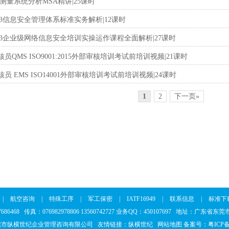
测量系统分析MSA精讲|25课时
:2013信息安全管理体系标准实务解析|12课时
1:2013企业级网络信息安全培训实操运作课程全面解析|27课时
员QMS ISO9001:2015外部审核培训考试前培训视频|21课时
核员 EMS ISO14001外部审核培训考试前培训视频|24课时
1
2
下一页»
|
航空咨询
|
特殊工序
|
军工保密
|
IATF16949
|
联系信息
|
标准下
37686468 传真：076982978806 13560742727 业务QQ：450107697 地址：广东
莞市纵横世纪企业管理咨询有限公司 友情链接：
纵横世纪
网站地图
备案号：
粤ICP备