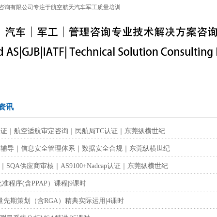
咨询有限公司专注于航空航天汽车军工质量培训
特殊工序
军工保密
IATF16949
联系信息
资讯
航取证｜航空适航审定咨询｜民航局TC认证｜东莞纵横世纪
01认证辅导｜信息安全管理体系｜数据安全合规｜东莞纵横世纪
SQA供应商审核｜AS9100+Nadcap认证｜东莞纵横世纪
批准程序(含PPAP）课程|9课时
质量先期策划（含RGA）精典实际运用|4课时