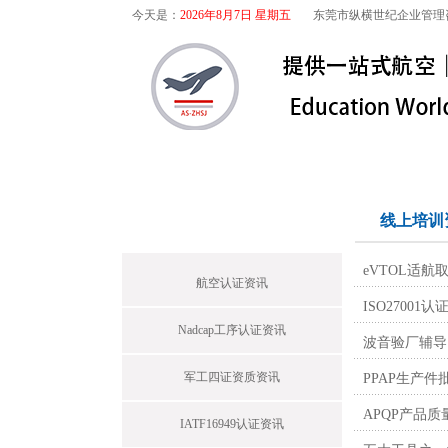
今天是：
2026年8月7日 星期五
东莞市纵横世纪企业管理
首页
关于我们
航空咨询
首页栏目
线上培训
eVTOL适
航空认证资讯
ISO270
Nadcap工序认证资讯
波音验厂辅导｜
军工四证资质资讯
PPAP生产件
APQP产品
IATF16949认证资讯