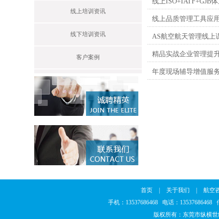
线上ISO+IATF+GJ
线上培训资讯
线上品质管理工具应
线下培训资讯
AS航空航天管理线上
精品实战企业管理提
客户案例
年度现场辅导增值服
首页
|
关于我们
|
航空
手机：13537686468 电话：1353768646
版权所有：东莞市纵横世