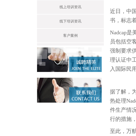
线上培训资讯
近日，中国
书，标志
线下培训资讯
Nadca
客户案例
员包括空
强制要求供
理认证中
入国际民用
据了解，
热处理Na
件生产情
行的措施
至此，万